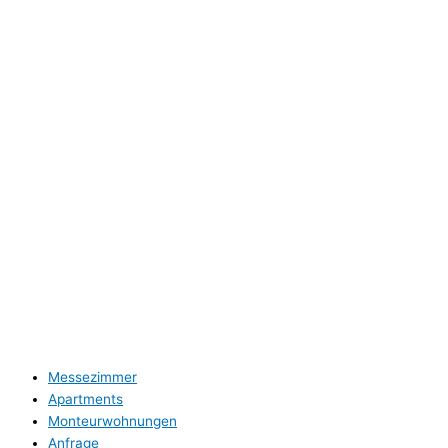
Air Boardinghouse B-Tulip
Annette Spee-Büker
Nordparksiedlung 6
40474 Düsseldorf
Tel: 0211 / 4708251
Rechtliches
Impressum
Datenschutz
Unterkünfte B-Tulip
Messezimmer
Apartments
Monteurwohnungen
Anfrage