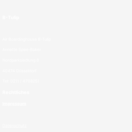
B-Tulip
Air Boardinghouse B-Tulip
Annette Spee-Büker
Nordparksiedlung 6
40474 Düsseldorf
Tel: 0211 / 4708251
Rechtliches
Impressum
Datenschutz