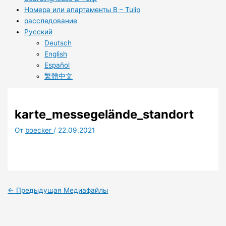
Номера или апартаменты B – Tulip
расследование
Русский
Deutsch
English
Español
繁體中文
karte_messegelände_standort
От
boecker
/
22.09.2021
←
Предыдущая Медиафайлы