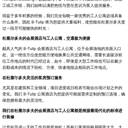
工或工作组，我们始终以满腔热忱与责任意识为客人提供服务。
得益于多年积累的经验，我们完全知晓一家优秀的工人公寓必须具备
什么条件。因此 B-Tulip 将为您提供大量福利，使您能在杜塞尔多夫度
过一段尽可能愉快的时光：
杜塞尔多夫的会展酒店与工人公寓，交通极为便捷
颇具人气的 B-Tulip 会展酒店与工人公寓，位于会展场地的东面入口
处。这一绝佳方位使您能方便地换乘公共交通网络。需要长途跋涉前
往工作地点的时代已经过去，如今，即便是大型工作组也可以在极少
后勤成本的情况下轻松、方便、快速地抵达相应的工作地点。
在杜塞尓多夫灵活的客房预订服务
尤其是在建筑和工业领域，项目进度或日程表可能会出现计划之外的
变化。我们 B-Tulip 公寓酒店为您提供可根据需求定制的预订选项，确
保您拥有最大的灵活性。
我们在杜塞尔多夫的会展酒店与工人公寓都是根据最现代化的标准进
行装修
让您在完成一天的工作后彻底放松！所有公寓房间格局明亮大方，大