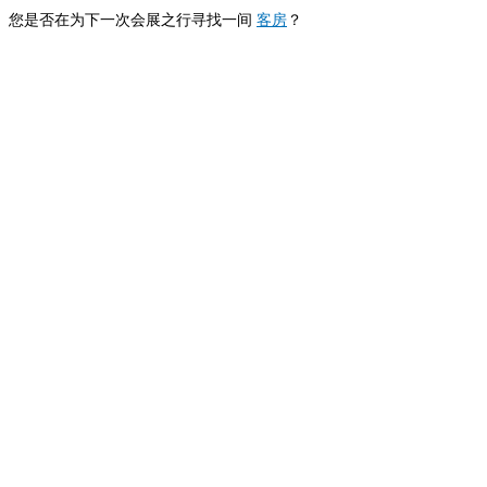
您是否在为下一次会展之行寻找一间
客房
？
B-Tulip
Air Boardinghouse B-Tulip
Annette Spee-Büker
Nordparksiedlung 6
40474 Düsseldorf
Tel: 0211 / 4708251
Rechtliches
Impressum