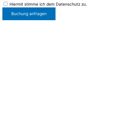
Hiermit stimme ich dem Datenschutz zu.
Buchung anfragen
B-Tulip
Air Boardinghouse B-Tulip
Annette Spee-Büker
Nordparksiedlung 6
40474 Düsseldorf
Tel: 0211 / 4708251
Rechtliches
Impressum