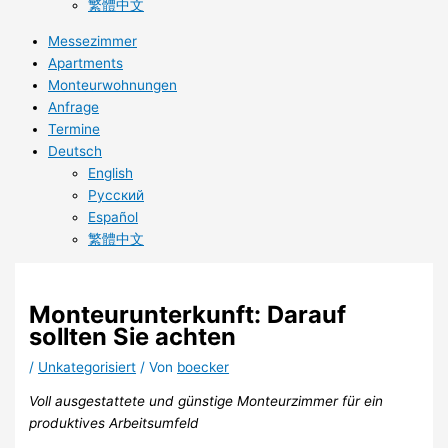
繁體中文
Messezimmer
Apartments
Monteurwohnungen
Anfrage
Termine
Deutsch
English
Русский
Español
繁體中文
Monteurunterkunft: Darauf
sollten Sie achten
/
Unkategorisiert
/ Von
boecker
Voll ausgestattete und günstige Monteurzimmer für ein
produktives Arbeitsumfeld