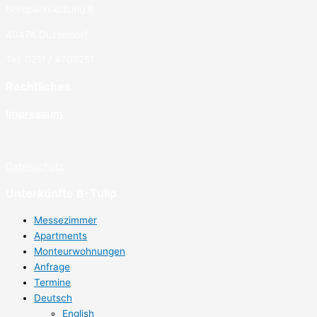
Nordparksiedlung 6
40474 Düsseldorf
Tel: 0211 / 4708251
Rechtliches
Impressum
Datenschutz
Unterkünfte B-Tulip
Messezimmer
Apartments
Monteurwohnungen
Anfrage
Termine
Deutsch
English