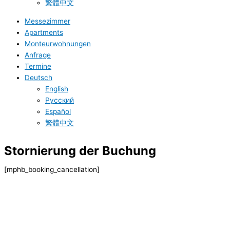
繁體中文
Messezimmer
Apartments
Monteurwohnungen
Anfrage
Termine
Deutsch
English
Русский
Español
繁體中文
Stornierung der Buchung
[mphb_booking_cancellation]
B-Tulip