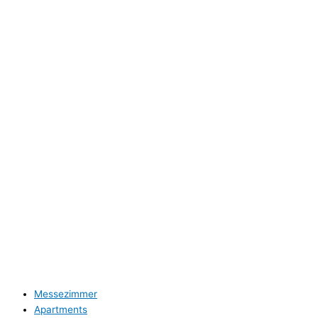
Air Boardinghouse B-Tulip
Annette Spee-Büker
Nordparksiedlung 6
40474 Düsseldorf
Tel: 0211 / 4708251
Rechtliches
Impressum
Datenschutz
Unterkünfte B-Tulip
Messezimmer
Apartments