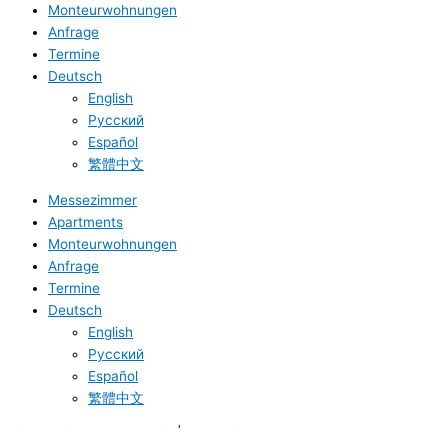
Monteurwohnungen
Anfrage
Termine
Deutsch
English
Русский
Español
繁體中文
Messezimmer
Apartments
Monteurwohnungen
Anfrage
Termine
Deutsch
English
Русский
Español
繁體中文
Air Boardinghouse B-Tulip |
Webdesign