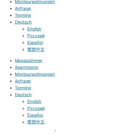
Monteurwohnungen
Anfrage
Termine
Deutsch
English
Русский
Español
繁體中文
Messezimmer
Apartments
Monteurwohnungen
Anfrage
Termine
Deutsch
English
Русский
Español
繁體中文
Air Boardinghouse B-Tulip |
Webdesign