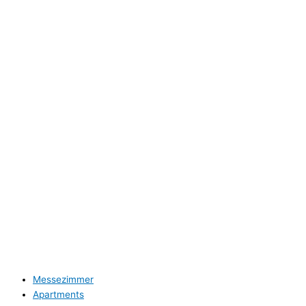
Air Boardinghouse B-Tulip
Annette Spee-Büker
Nordparksiedlung 6
40474 Düsseldorf
Tel: 0211 / 4708251
Rechtliches
Impressum
Datenschutz
Unterkünfte B-Tulip
Messezimmer
Apartments