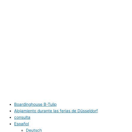
Annette Spee-Büker
Nordparksiedlung 6
40474 Düsseldorf
Tel: 0211 / 4708251
Rechtliches
Impressum
Datenschutz
Unterkünfte B-Tulip
Boardinghouse B-Tulip
Alojamiento durante las ferias de Düsseldorf
consulta
Español
Deutsch